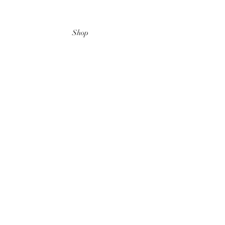
Shop
Highlights
Unser Sortiment
Datenschutz
AGB
Zahlungsmethoden
Kontakt