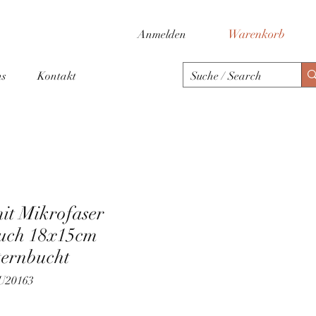
Warenkorb
Anmelden
ns
Kontakt
mit Mikrofaser
tuch 18x15cm
ternbucht
LU20163