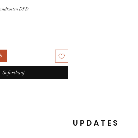
rsandkosten DPD
b
Sofortkauf
UPDATES