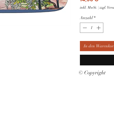
inkl. MwSt.
|
zzgl. Ve
Anzahl
*
In den Warenkor
© Copyright