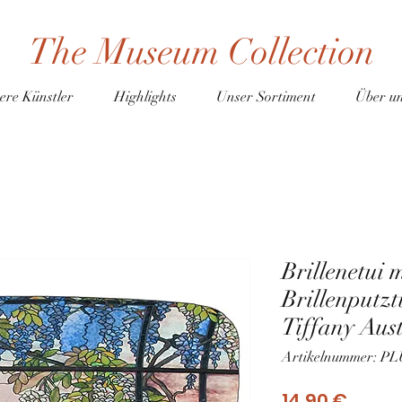
The Museum Collection
ere Künstler
Highlights
Unser Sortiment
Über u
Brillenetui 
Brillenputz
Tiffany Aus
Artikelnummer: P
Preis
14,90 €