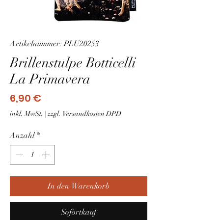
Artikelnummer: PLU20253
Brillenstulpe Botticelli
La Primavera
Preis
6,90 €
inkl. MwSt.
|
zzgl. Versandkosten DPD
Anzahl
*
In den Warenkorb
Sofortkauf