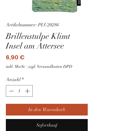
Artikelnummer: PLU20286
Brillenstulpe Klimt
Insel am Attersee
Preis
6,90 €
inkl. MwSt.
|
zzgl. Versandkosten DPD
Anzahl
*
In den Warenkorb
Sofortkauf