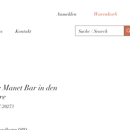
Warenkorb
Anmelden
ns
Kontakt
e Manet Bar in den
re
LU20273
rsandkosten DPD