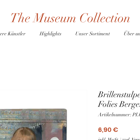
The Museum Collection
ere Künstler
Highlights
Unser Sortiment
Über u
Brillenstulp
Folies Berge
Artikelnummer: P
Preis
6,90 €
inkl. MwSt.
|
zzgl. Ve