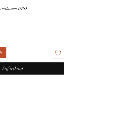
rsandkosten DPD
b
Sofortkauf