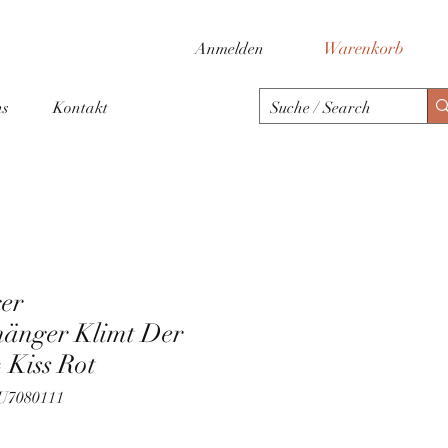
Warenkorb
Anmelden
ns
Kontakt
ger
hänger Klimt Der
 Kiss Rot
LU7080111