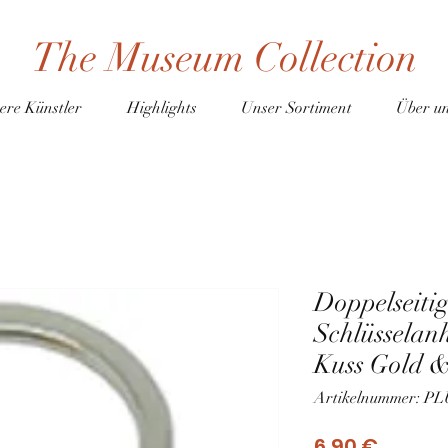
The Museum Collection
ere Künstler
Highlights
Unser Sortiment
Über u
Doppelseiti
Schlüsselan
Kuss Gold &
Artikelnummer: P
Preis
6,90 €