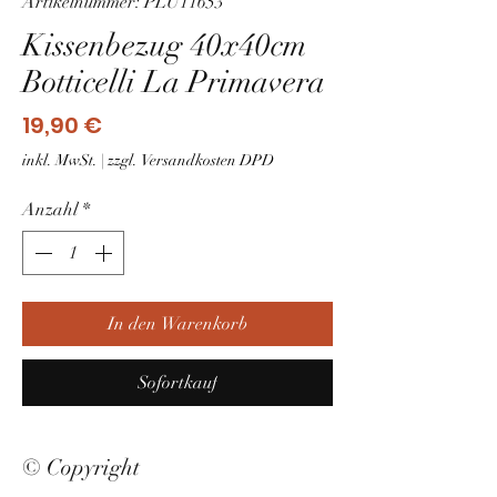
Artikelnummer: PLU11653
Kissenbezug 40x40cm
Botticelli La Primavera
Preis
19,90 €
inkl. MwSt.
|
zzgl. Versandkosten DPD
Anzahl
*
In den Warenkorb
Sofortkauf
© Copyright