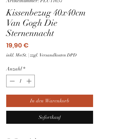
Artikelnummer: PLU11637
Kissenbezug 40x40cm
Van Gogh Die
Sternennacht
Preis
19,90 €
inkl. MwSt.
|
zzgl. Versandkosten DPD
Anzahl
*
In den Warenkorb
Sofortkauf