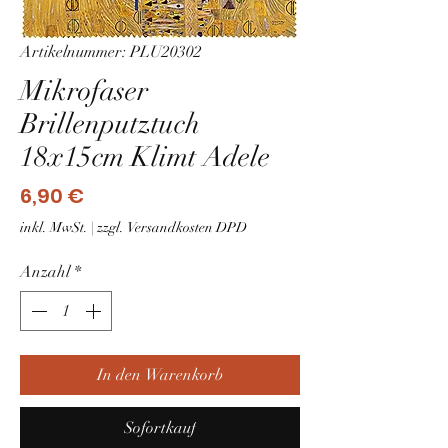
Artikelnummer: PLU20302
Mikrofaser
Brillenputztuch
18x15cm Klimt Adele
Preis
6,90 €
inkl. MwSt.
|
zzgl. Versandkosten DPD
Anzahl
*
In den Warenkorb
Sofortkauf