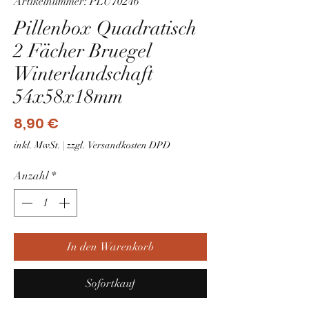
Artikelnummer: PLU70246
Pillenbox Quadratisch
2 Fächer Bruegel
Winterlandschaft
54x58x18mm
Preis
8,90 €
inkl. MwSt.
|
zzgl. Versandkosten DPD
Anzahl
*
In den Warenkorb
Sofortkauf