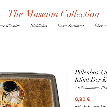
The Museum Collection
ere Künstler
Highlights
Unser Sortiment
Über u
Pillenbox Q
Klimt Der 
Artikelnummer: P
Preis
8,90 €
inkl. MwSt.
|
zzgl. Ve