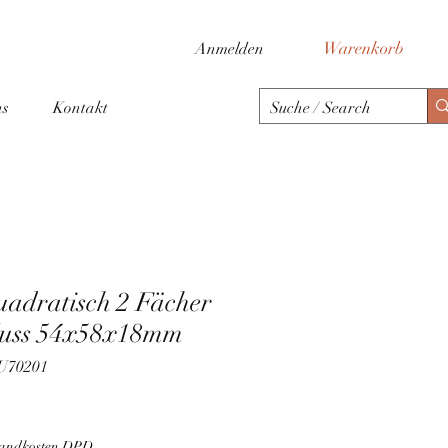
Warenkorb
Anmelden
ns
Kontakt
uadratisch 2 Fächer
Kuss 54x58x18mm
LU70201
rsandkosten DPD