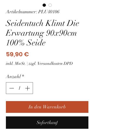
Artikelnummer: PLU40106
Seidentuch Klimt Die
Erwartung 90x90cm
100% Seide
Preis
59,90 €
inkl. MwSt.
|
zzgl. Versandkosten DPD
Anzahl
*
In den Warenkorb
Sofortkauf