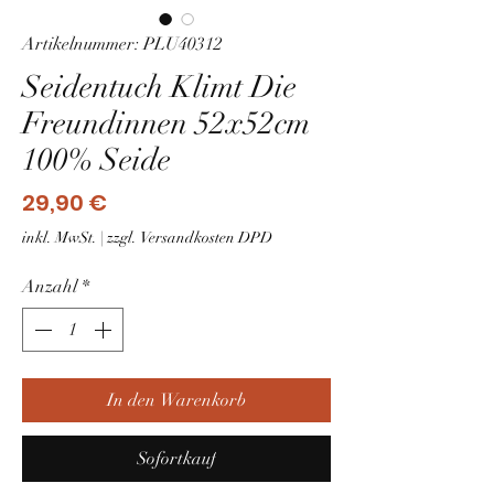
Artikelnummer: PLU40312
Seidentuch Klimt Die
Freundinnen 52x52cm
100% Seide
Preis
29,90 €
inkl. MwSt.
|
zzgl. Versandkosten DPD
Anzahl
*
In den Warenkorb
Sofortkauf