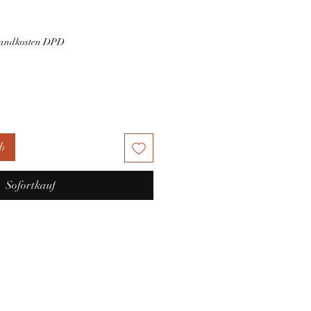
rsandkosten DPD
b
Sofortkauf