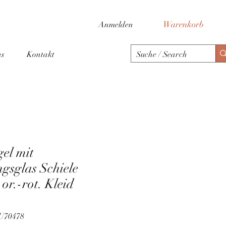
Warenkorb
Anmelden
ns
Kontakt
el mit
gsglas Schiele
or.-rot. Kleid
LU70478