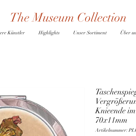
The Museum Collection
ere Künstler
Highlights
Unser Sortiment
Über u
Taschenspieg
Vergrößerun
Knieende im 
70x11mm
Artikelnummer: P