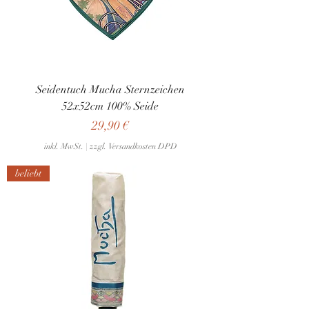
Seidentuch Mucha Sternzeichen
52x52cm 100% Seide
Preis
29,90 €
inkl. MwSt.
|
zzgl. Versandkosten DPD
beliebt