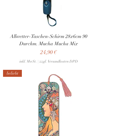
Allwetter-Taschen-Schirm 28x6cm 90
Durchm. Mucha Mucha Mix
Preis
24,90 €
inkl. MwSt.
|
zzgl. Versandkosten DPD
beliebt