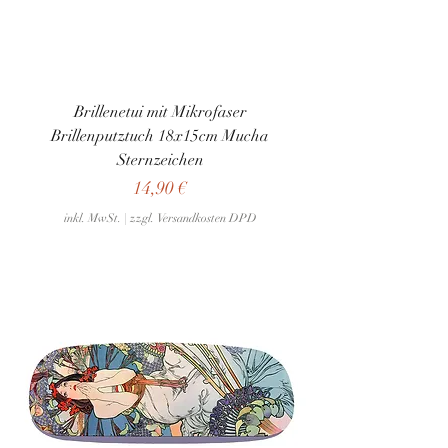
Brillenetui mit Mikrofaser
Brillenputztuch 18x15cm Mucha
Sternzeichen
Preis
14,90 €
inkl. MwSt.
|
zzgl. Versandkosten DPD