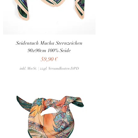
Seidentuch Mucha Sternzeichen
90x90cm 100% Seide
Preis
59,90 €
inkl. MwSt.
|
zzgl. Versandkosten DPD