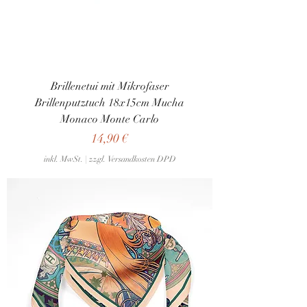
Brillenetui mit Mikrofaser
Brillenputztuch 18x15cm Mucha
Monaco Monte Carlo
Preis
14,90 €
inkl. MwSt.
|
zzgl. Versandkosten DPD