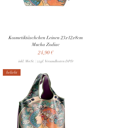
Kosmetiktäschchen Leinen 23x12x8cm
Mucha Zodiac
Preis
24,90 €
inkl. MwSt.
|
zzgl. Versandkosten DPD
beliebt