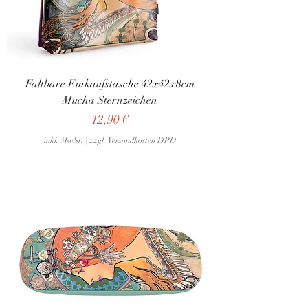
Faltbare Einkaufstasche 42x42x8cm
Mucha Sternzeichen
Preis
12,90 €
inkl. MwSt.
|
zzgl. Versandkosten DPD