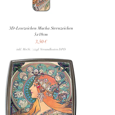
3D-Lesezeichen Mucha Sternzeichen
5x18cm
Preis
3,50 €
inkl. MwSt.
|
zzgl. Versandkosten DPD